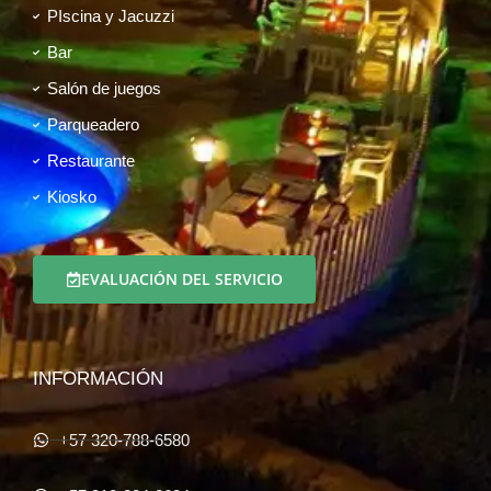
PIscina y Jacuzzi
Bar
Salón de juegos
Parqueadero
Restaurante
Kiosko
EVALUACIÓN DEL SERVICIO
INFORMACIÓN
+57 320-788-6580